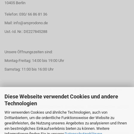
10405 Berlin
Telefon: 030/ 66 86 81 36
Mail: info@arsprodono.de
Ust.-Id. Nr.: DE227845288
Unsere Öffnungszeiten sind:
Montag-Freitag: 14:00 bis 19:00 Uhr
Samstag: 11:00 bis 16:00 Uhr
Informationen zur Online-Streitbeilegung: Die EU-Kommission wird im
Diese Webseite verwendet Cookies und andere
ersten Quartal 2016 eine Internetplattform zur Online-
Beilegung von
Technologien
Streitigkeiten (sog. „OS-Plattform“) bereitstellen. Die OS-Plattform soll als
Wir verwenden Cookies und ähnliche Technologien, auch von
Anlaufstelle zur
außergerichtlichen Beilegung von Streitigkeiten
Drittanbietern, um die ordentliche Funktionsweise der Website zu
gewährleisten, die Nutzung unseres Angebotes zu analysieren und Ihnen
betreffend vertragliche Verpflichtungen, die aus Online-
ein bestmögliches Einkaufserlebnis bieten zu können. Weitere
Kaufverträgen
erwachsen, dienen. Die OS-Plattform wird unter folgendem
Informationen finden Sie in unserer
Datenschutzerklärung
.