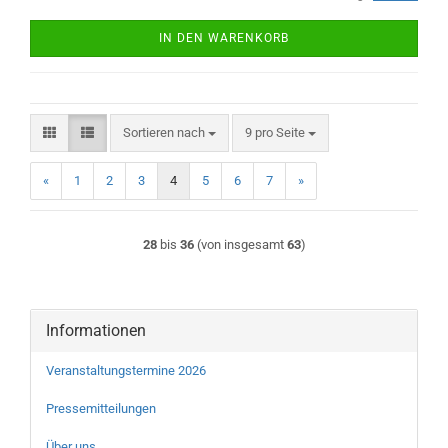
IN DEN WARENKORB
Sortieren nach
pro Seite
Sortieren nach
9 pro Seite
«
1
2
3
4
5
6
7
»
28
bis
36
(von insgesamt
63
)
Informationen
Veranstaltungstermine 2026
Pressemitteilungen
Über uns