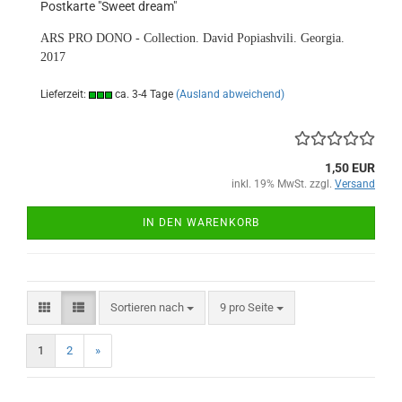
Postkarte "Sweet dream"
ARS PRO DONO - Collection. David Popiashvili. Georgia.
2017
Lieferzeit:
ca. 3-4 Tage
(Ausland abweichend)
1,50 EUR
inkl. 19% MwSt. zzgl.
Versand
IN DEN WARENKORB
Sortieren nach
pro Seite
Sortieren nach
9 pro Seite
1
2
»