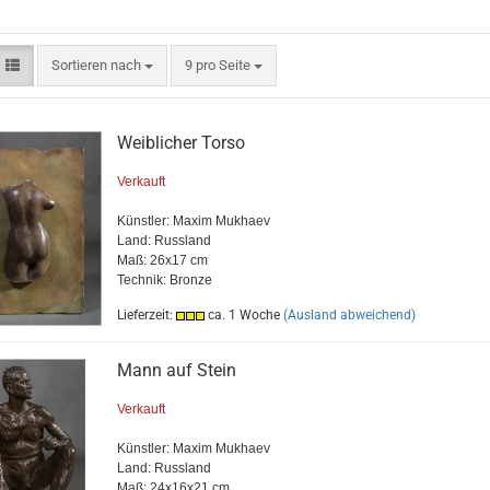
Sortieren nach
pro Seite
Sortieren nach
9 pro Seite
Weiblicher Torso
Verkauft
Künstler:
Maxim Mukhaev
Land: Russland
Maß: 26x17 cm
Technik:
Bronze
Lieferzeit:
ca. 1 Woche
(Ausland abweichend)
Mann auf Stein
Verkauft
Künstler:
Maxim Mukhaev
Land: Russland
Maß: 24x16x21 cm