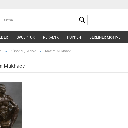
Suche...
LDER
SKULPTUR
KERAMIK
PUPPEN
BERLINER MOTIVE
»
»
e
Künstler / Werke
Maxim Mukhaev
m Mukhaev