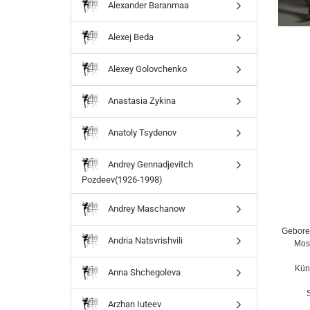
Alexander Baranmaa
Alexej Beda
Alexey Golovchenko
Anastasia Zykina
Anatoly Tsydenov
Andrey Gennadjevitch
Pozdeev(1926-1998)
Andrey Maschanow
Geboren
Andria Natsvrishvili
Mosk
Kün
Anna Shchegoleva
Arzhan Iuteev