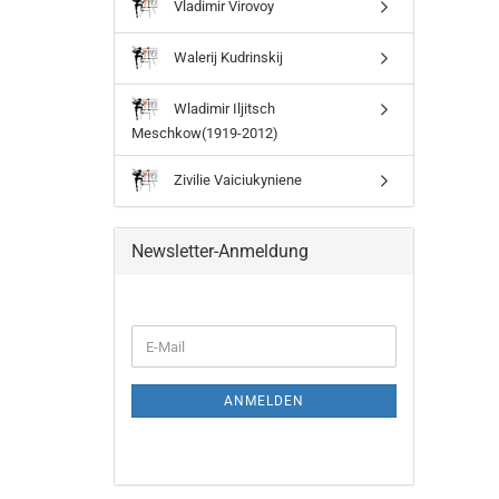
Vladimir Virovoy
Walerij Kudrinskij
Wladimir Iljitsch
Meschkow(1919-2012)
Zivilie Vaiciukyniene
Newsletter-Anmeldung
WEITER
E-
ZUR
Mail
NEWSLETTER-
ANMELDUNG
ANMELDEN