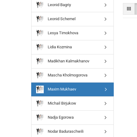
Leonid Bagriy
Leonid Schemel
Lesya Timokhova
Lidia Kozmina
Madikhan Kalmakhanov
Mascha Kholmogorova
Maxim Mukhaev
Michail Birjukow
Nadja Egorowa
Nodar Baduraschwili