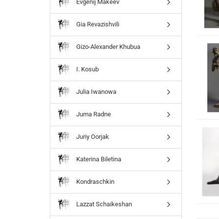
Evgenij Makeev
Gia Revazishvili
Gizo-Alexander Khubua
I. Kosub
Julia Iwanowa
Juma Radne
Juriy Oorjak
Katerina Biletina
Kondraschkin
Lazzat Schaikeshan