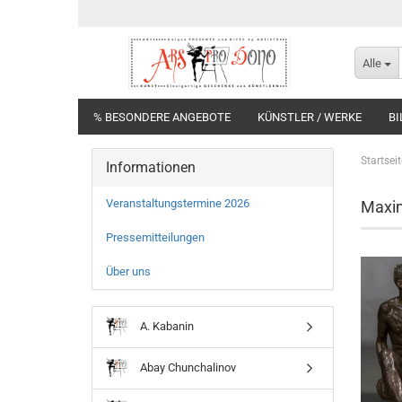
Alle
% BESONDERE ANGEBOTE
KÜNSTLER / WERKE
BI
Startseit
Informationen
Veranstaltungstermine 2026
Maxi
Pressemitteilungen
Über uns
A. Kabanin
Abay Chunchalinov