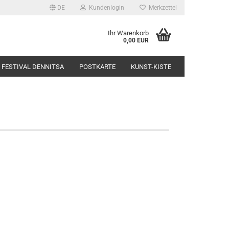
DE
Kundenlogin
Merkzettel
Ihr Warenkorb
0,00 EUR
FESTIVAL DENNITSA
POSTKARTE
KUNST-KISTE