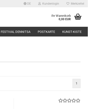
DE
Kundenlogin
Merkzettel
Ihr Warenkorb
0,00 EUR
FESTIVAL DENNITSA
POSTKARTE
KUNST-KISTE
1