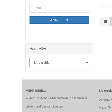
WEITER
E-
ZUR
Mail
NEWSLETTER-
ANMELDUNG
ANMELDEN
Hersteller
MEHR ÜBER...
Sie errei
Widerrufsrecht & Muster-Widerrufsformular
Verantwor
Liefer- und Versandkosten
Alexej Sc