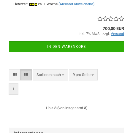
Lieferzeit:
ca. 1 Woche
(Ausland abweichend)
700,00 EUR
inkl. 7% MwSt. zzgl.
Versand
IN DEN WARENKORB
Sortieren nach
pro Seite
Sortieren nach
9 pro Seite
1
1
bis
3
(von insgesamt
3
)