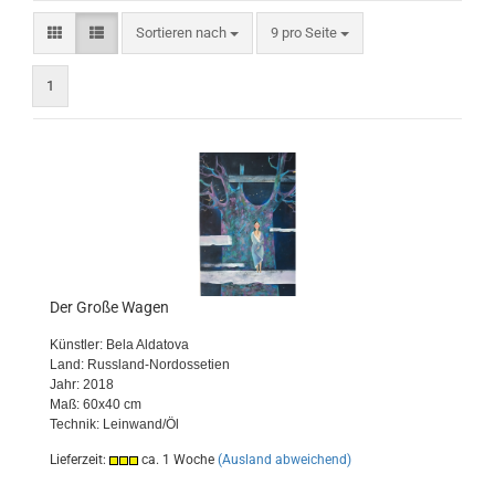
Sortieren nach
pro Seite
Sortieren nach
9 pro Seite
1
Der Große Wagen
Künstler: Bela Aldatova
Land: Russland-Nordossetien
Jahr: 2018
Maß: 60x40 cm
Technik: Leinwand/Öl
Lieferzeit:
ca. 1 Woche
(Ausland abweichend)