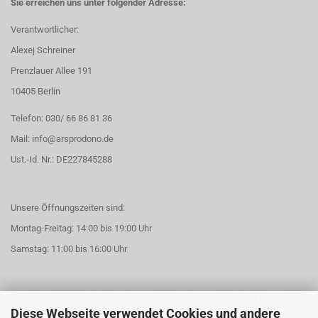
Sie erreichen uns unter folgender Adresse:
Verantwortlicher:
Alexej Schreiner
Prenzlauer Allee 191
10405 Berlin
Telefon: 030/ 66 86 81 36
Mail: info@arsprodono.de
Ust.-Id. Nr.: DE227845288
Unsere Öffnungszeiten sind:
Montag-Freitag: 14:00 bis 19:00 Uhr
Samstag: 11:00 bis 16:00 Uhr
Informationen zur Online-Streitbeilegung: Die EU-Kommission wird im
Diese Webseite verwendet Cookies und andere
ersten Quartal 2016 eine Internetplattform zur Online-
Beilegung von