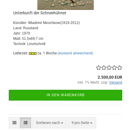
Unterkunft der Schneehühner
Künstler: Wladimir Meschkow
(1919-2012)
Land: Russland
Jahr: 1970
Maß: 51,5x69,7 cm
Technik: Linolschnitt
Lieferzeit:
ca. 1 Woche
(Ausland abweichend)
2.500,00 EUR
inkl. 7% MwSt. zzgl.
Versand
IN DEN WARENKORB
Sortieren nach
pro Seite
Sortieren nach
9 pro Seite