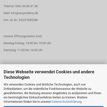
Telefon: 030/ 66 86 81 36
Mail: info@arsprodono.de
Ust.-Id. Nr.: DE227845288
Unsere Öffnungszeiten sind:
Montag-Freitag: 14:00 bis 19:00 Uhr
Samstag: 11:00 bis 16:00 Uhr
Informationen zur Online-Streitbeilegung: Die EU-Kommission wird im
Diese Webseite verwendet Cookies und andere
ersten Quartal 2016 eine Internetplattform zur Online-
Beilegung von
Technologien
Streitigkeiten (sog. „OS-Plattform“) bereitstellen. Die OS-Plattform soll als
Wir verwenden Cookies und ähnliche Technologien, auch von
Anlaufstelle zur
außergerichtlichen Beilegung von Streitigkeiten
Drittanbietern, um die ordentliche Funktionsweise der Website zu
gewährleisten, die Nutzung unseres Angebotes zu analysieren und Ihnen
betreffend vertragliche Verpflichtungen, die aus Online-
ein bestmögliches Einkaufserlebnis bieten zu können. Weitere
Kaufverträgen
erwachsen, dienen. Die OS-Plattform wird unter folgendem
Informationen finden Sie in unserer
Datenschutzerklärung
.