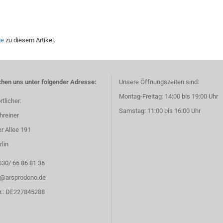
ge
zu diesem Artikel.
chen uns unter folgender Adresse:
Unsere Öffnungszeiten sind:
Montag-Freitag: 14:00 bis 19:00 Uhr
tlicher:
Samstag: 11:00 bis 16:00 Uhr
hreiner
r Allee 191
lin
030/ 66 86 81 36
fo@arsprodono.de
Nr.: DE227845288