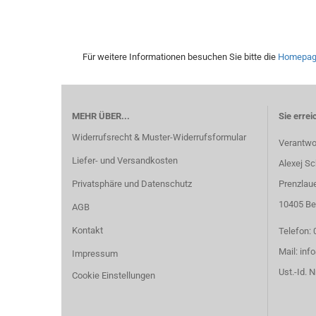
Für weitere Informationen besuchen Sie bitte die
Homepa
MEHR ÜBER...
Sie errei
Widerrufsrecht & Muster-Widerrufsformular
Verantwor
Liefer- und Versandkosten
Alexej Sc
Privatsphäre und Datenschutz
Prenzlaue
10405 Ber
AGB
Kontakt
Telefon: 
Mail: in
Impressum
Ust.-Id. 
Cookie Einstellungen