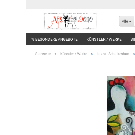
Alle
% BESONDERE ANGEBOTE
KÜNSTLER / WERKE
BI
»
»
Startseite
Künstler / Werke
Lazzat Schaikeshan