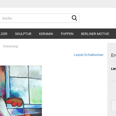
Suche...
LDER
SKULPTUR
KERAMIK
PUPPEN
BERLINER MOTIVE
»
Erwartung
Er
Lazzat Schaikeshan
Lie