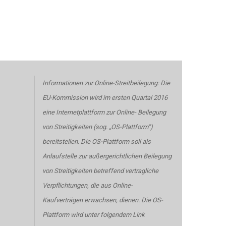
Informationen zur Online-Streitbeilegung: Die
EU-Kommission wird im ersten Quartal 2016
eine Internetplattform zur Online-
Beilegung
von Streitigkeiten (sog. „OS-Plattform“)
bereitstellen. Die OS-Plattform soll als
Anlaufstelle zur
außergerichtlichen Beilegung
von Streitigkeiten betreffend vertragliche
Verpflichtungen, die aus Online-
Kaufverträgen
erwachsen, dienen. Die OS-
Plattform wird unter folgendem Link